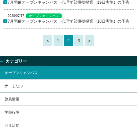
7月開催オープンキャンパス 心理学部模擬授業（19日実施）の予告
2020/07/17
オープンキャンパス
7月開催オープンキャンパス 心理学部模擬授業（18日実施）の予告
<
1
2
3
>
カテゴリー
オープンキャンパス
ナニまなぶ
教員情報
学部行事
ゼミ活動