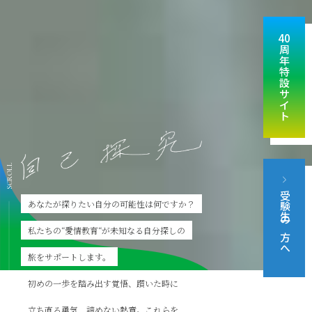
40
周
年
特
設
サ
イ
ト
SCROLL
受験生の方へ
あなたが探りたい自分の可能性は何ですか？
私たちの“愛情教育“が未知なる自分探しの
旅をサポートします。
初めの一歩を踏み出す覚悟、躓いた時に
立ち直る勇気、諦めない熱意。これらを