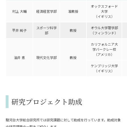
オックスフォード
村上 大輔
経済経営学部
准教授
大学
（イギリス）
スポーツ科学
オウル大学理学部
平井 純子
教授
部
（フィンランド）
カリフォルニア大
学バークレー校
（アメリカ）
油井 恵
現代文化学部
教授
ケンブリッジ大学
（イギリス）
研究プロジェクト助成
駿河台大学総合研究所では研究課題に対して助成を行っています。助成対象
の研究課題の一覧をご紹介します。