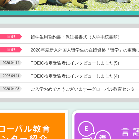
留学生用誓約書・保証書書式（入学手続書類）
重要!
2026年度新入外国人留学生の在留資格「留学」の更新
重要!
TOEIC検定受験者にインタビューしました(5)
2026.04.14
TOEIC検定受験者にインタビューしました(4)
2026.04.11
ご入学おめでとうございます―グローバル教育センタ
2026.04.03