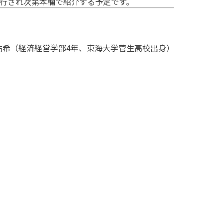
行され次第本欄で紹介する予定です。
祐希（経済経営学部4年、東海大学菅生高校出身）
、