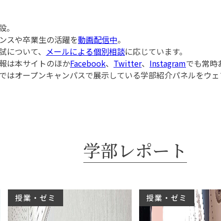
設。
ンスや卒業生の活躍を
動画配信中
。
試について、
メールによる個別相談
に応じています。
報は本サイトのほか
Facebook
、
Twitter
、
Instagram
でも常時
ではオープンキャンパスで展示している学部紹介パネルをウェ
学部レポート
授業・ゼミ
授業・ゼミ