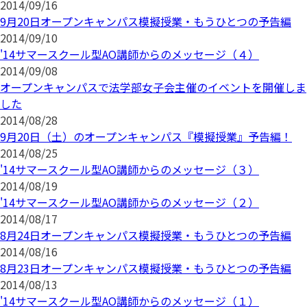
2014/09/16
9月20日オープンキャンパス模擬授業・もうひとつの予告編
2014/09/10
'14サマースクール型AO講師からのメッセージ（４）
2014/09/08
オープンキャンパスで法学部女子会主催のイベントを開催しま
した
2014/08/28
9月20日（土）のオープンキャンパス『模擬授業』予告編！
2014/08/25
'14サマースクール型AO講師からのメッセージ（３）
2014/08/19
'14サマースクール型AO講師からのメッセージ（２）
2014/08/17
8月24日オープンキャンパス模擬授業・もうひとつの予告編
2014/08/16
8月23日オープンキャンパス模擬授業・もうひとつの予告編
2014/08/13
'14サマースクール型AO講師からのメッセージ（１）