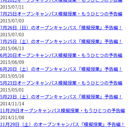
2015/07/11
7月25日オープンキャンパス模擬授業・もうひとつの予告編
2015/07/03
7月26日（日）のオープンキャンパス『模擬授業』予告編！
2015/07/03
7月25日（土）のオープンキャンパス『模擬授業』予告編！
2015/06/13
6月20日オープンキャンパス模擬授業・もうひとつの予告編
2015/06/09
6月20日（土）のオープンキャンパス『模擬授業』予告編！
2015/05/16
5月23日オープンキャンパス模擬授業・もうひとつの予告編
2015/05/01
5月23日（土）のオープンキャンパス『模擬授業』予告編！
2014/11/14
11月29日オープンキャンパス模擬授業・もうひとつの予告編
2014/11/08
11月29日（土）のオープンキャンパス『模擬授業』予告編！