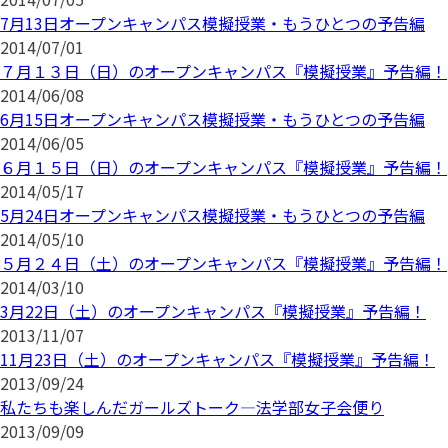
7月13日オープンキャンパス模擬授業・もうひとつの予告編
2014/07/01
７月１３日（日）のオープンキャンパス『模擬授業』予告編！
2014/06/08
6月15日オープンキャンパス模擬授業・もうひとつの予告編
2014/06/05
６月１５日（日）のオープンキャンパス『模擬授業』予告編！
2014/05/17
5月24日オープンキャンパス模擬授業・もうひとつの予告編
2014/05/10
５月２４日（土）のオープンキャンパス『模擬授業』予告編！
2014/03/10
3月22日（土）のオープンキャンパス『模擬授業』予告編！
2013/11/07
11月23日（土）のオープンキャンパス『模擬授業』予告編！
2013/09/24
私たちも楽しんだガールズトーク―法学部女子会便り
2013/09/09