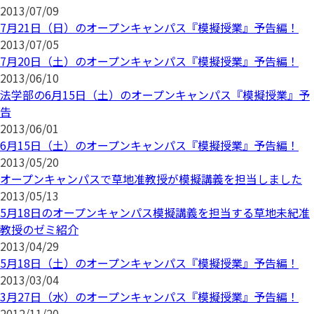
2013/07/09
7月21日（日）のオープンキャンパス『模擬授業』予告編！
2013/07/05
7月20日（土）のオープンキャンパス『模擬授業』予告編！
2013/06/10
法学部の6月15日（土）のオープンキャンパス『模擬授業』予
告
2013/06/01
6月15日（土）のオープンキャンパス『模擬授業』予告編！
2013/05/20
オープンキャンパスで草地准教授が模擬講義を担当しました
2013/05/13
5月18日のオープンキャンパス模擬講義を担当する草地未紀准
教授のゼミ紹介
2013/04/29
5月18日（土）のオープンキャンパス『模擬授業』予告編！
2013/03/04
3月27日（水）のオープンキャンパス『模擬授業』予告編！
2012/11/20