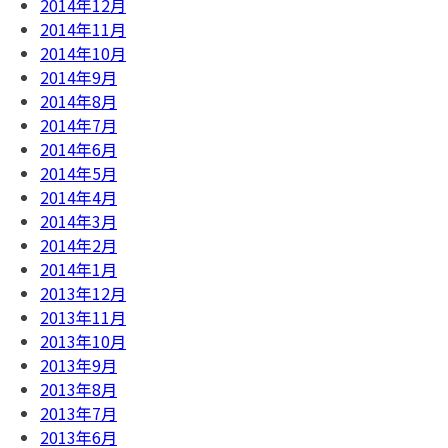
2014年12月
2014年11月
2014年10月
2014年9月
2014年8月
2014年7月
2014年6月
2014年5月
2014年4月
2014年3月
2014年2月
2014年1月
2013年12月
2013年11月
2013年10月
2013年9月
2013年8月
2013年7月
2013年6月