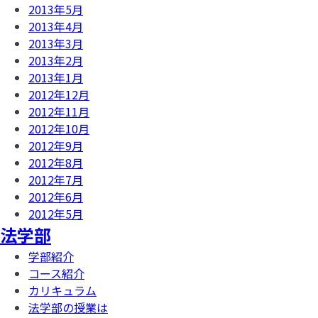
2013年5月
2013年4月
2013年3月
2013年2月
2013年1月
2012年12月
2012年11月
2012年10月
2012年9月
2012年8月
2012年7月
2012年6月
2012年5月
法学部
学部紹介
コース紹介
カリキュラム
法学部の授業は