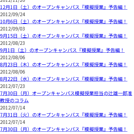
12月1日（土）のオープンキャンパス『模擬授業』予告編！
2012/09/24
10月6日（土）のオープンキャンパス『模擬授業』予告編！
2012/09/03
9月15日（土）のオープンキャンパス『模擬授業』予告編！
2012/08/23
9月1日（土）のオープンキャンパス『模擬授業』予告編！
2012/08/06
8月23日（木）のオープンキャンパス『模擬授業』予告編！
2012/08/06
8月22日（水）のオープンキャンパス『模擬授業』予告編！
2012/07/23
7月30日（月）オープンキャンパス模擬授業担当の辻雄一郎准
教授のコラム
2012/07/14
7月31日（火）のオープンキャンパス『模擬授業』予告編！
2012/07/14
7月30日（月）のオープンキャンパス『模擬授業』予告編！