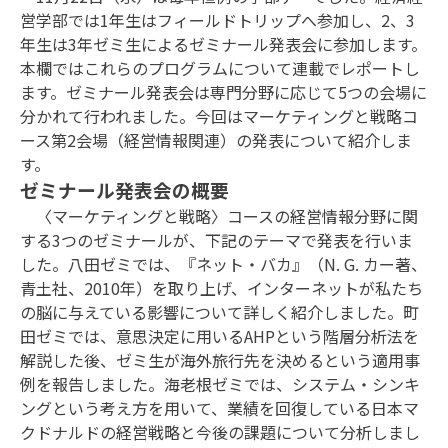
営学部では1年生はフィールドトリップへ参加し、2、3
年生は3年ゼミ生によるゼミナール発表会に参加します。
本欄ではこれらのプログラムについて連載でレポートし
ます。ゼミナール発表会は専門分野に応じて5つの会場に
分かれて行われました。今回はマーケティングと戦略コ
ース第2会場（経営情報関連）の発表について紹介しま
す。
ゼミナール発表会の概要
〈マーケティングと戦略〉コースの経営情報分野に関
する3つのゼミナールが、下記のテーマで発表を行いま
した。八田ゼミでは、『ネット・バカ』（N. G. カー著、
青土社、2010年）を取り上げ、インターネットが私たち
の脳に与えている影響について詳しく紹介しました。町
田ゼミでは、意思決定に用いるAHPという階層分析法を
解説した後、ゼミ生が海外旅行先を決めるという適用事
例を報告しました。海老根ゼミでは、システム・シンキ
ングという考え方を用いて、業績を回復している日本マ
クドナルドの経営戦略と今後の課題について分析しまし