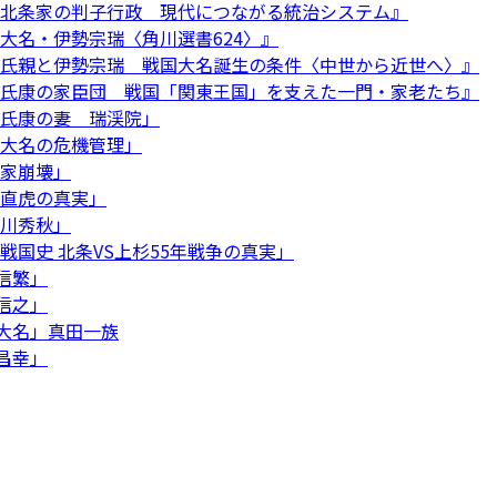
『戦国北条家の判子行政 現代につながる統治システム』
戦国大名・伊勢宗瑞〈角川選書624〉』
『今川氏親と伊勢宗瑞 戦国大名誕生の条件〈中世から近世へ〉』
『北条氏康の家臣団 戦国「関東王国」を支えた一門・家老たち』
北条氏康の妻 瑞渓院」
戦国大名の危機管理」
柴家崩壊」
井伊直虎の真実」
早川秀秋」
関東戦国史 北条VS上杉55年戦争の真実」
田信繁」
田信之」
豊臣大名」真田一族
田昌幸」