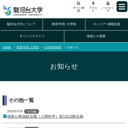
サイト検
アクセ
バスダイ
索
ス
ヤ
駿河台大学について
教育/学部･大学院
キャリア･就職支援
キャンパスライフ
地域との連携
HOME
教育/学部･大学院
心理学研究科
お知らせ
お知らせ
その他一覧
2020/07/18
その他
国家公務員総合職（人間科学）第1次試験合格