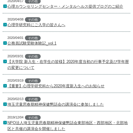
2020/04/17
その他
心理カウンセリングセンター・メンタルヘルス提供ブログのご紹介
2020/04/08
その他
心理学研究科にご入学の皆さんへ
2020/04/01
その他
公務員試験受験体験記_vol.1
2020/03/31
その他
【大学院 新入生・在学生の皆様】2020年度当初の行事予定及び学年暦
の変更について
2020/03/19
その他
【重要】心理学研究科から2020年度新入生へのお知らせ
2020/02/13
その他
埼玉児童思春期精神保健懇話会の講演会に参加しました
2019/12/04
その他
NPO法人埼玉児童思春期精神保健懇話会東部地区・西部地区・北部地
区と共催の講演会を開催しました