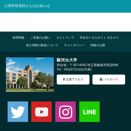
心理学研究科からのお知らせ
採用情報
ご支援のお願い
サイトマップ
学生ポータルサイト ポタロウ
個人情報の取扱について
サイトポリシー
情報の公開
駿河台大学
所在地：〒357-8555 埼玉県飯能市阿須698
Tel：042(972)1111(代表)
交通アクセス
バスダイヤ