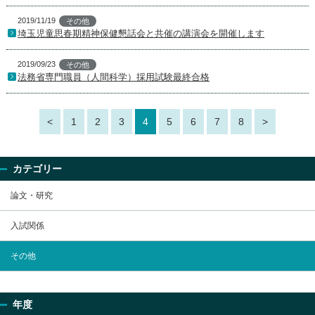
2019/11/19
その他
埼玉児童思春期精神保健懇話会と共催の講演会を開催します
2019/09/23
その他
法務省専門職員（人間科学）採用試験最終合格
<
1
2
3
4
5
6
7
8
>
カテゴリー
論文・研究
入試関係
その他
年度