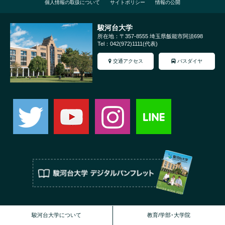
個人情報の取扱について
サイトポリシー
情報の公開
駿河台大学
所在地：〒357-8555 埼玉県飯能市阿須698
Tel：042(972)1111(代表)
交通アクセス
バスダイヤ
駿河台大学について
教育/学部･大学院