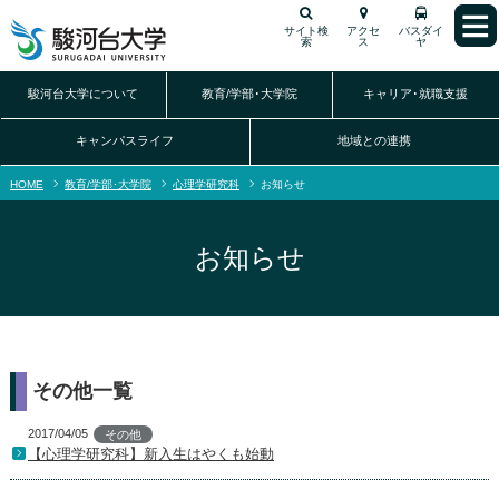
サイト検
アクセ
バスダイ
索
ス
ヤ
駿河台大学について
教育/学部･大学院
キャリア･就職支援
キャンパスライフ
地域との連携
HOME
教育/学部･大学院
心理学研究科
お知らせ
お知らせ
その他一覧
2017/04/05
その他
【心理学研究科】新入生はやくも始動