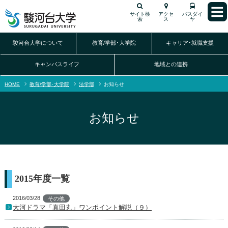
サイト検
アクセ
バスダイ
索
ス
ヤ
駿河台大学について
教育/学部･大学院
キャリア･就職支援
キャンパスライフ
地域との連携
HOME
教育/学部･大学院
法学部
お知らせ
お知らせ
2015年度一覧
2016/03/28
その他
大河ドラマ「真田丸」ワンポイント解説（９）