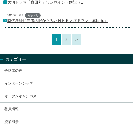
大河ドラマ「真田丸」ワンポイント解説（1）
2016/01/11
その他
時代考証担当者の眼からみたＮＨＫ大河ドラマ「真田丸」
1
2
>
カテゴリー
合格者の声
インターンシップ
オープンキャンパス
教員情報
授業風景