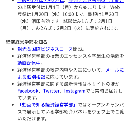
一般A-1方式・A-2方式
、
共通テスト利用型（１期）
の出願受付は1月4日（月）から始まります。Web
登録は1月20日（水）16:00まで、書類は1月20日
（水）消印有効です。試験はA-1方式：2月1日
（月）、A-2方式：2月2日（火）に実施されます。
経済経営学部を知る
観光＆国際ビジネスコース
開設。
経済経営学部の授業のエッセンスや卒業生の活躍を
動画配信中
。
経済経営学部の教育内容や入試について、
メールに
よる個別相談
に応じています。
経済経営学部に関する最新情報は本サイトのほか
Facebook
、
Twitter
、
Instagram
でも常時お届けし
ています。
「動画で知る経済経営学部」
ではオープンキャンパ
スで展示している学部紹介パネルをウェブ上でご覧
いただけます。