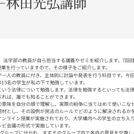
―林田光弘講師
て、法学部の教員が自ら担当する講義やゼミを紹介します。7回
授業を行っていますので、その様子をご紹介します。
一人の教員に付き、主体的に討論や発表を行う科目です。今回
15名の学生が私の下で勉強しています。
いう法律について勉強します。法律を勉強するといっても法律
べれば、誰でも知ることができます。
意味を自分の頭で理解し、実際の紛争に当てはめて使いこなせ
題材とし、その設例が民法のルールでどのように解決されるか
ンライン授業が実施されており、大学構内への学生の立ち入り
レビ会議の形式で実施しています。
グループに分かれ、まずそのグループ内で各自の意見を交換し