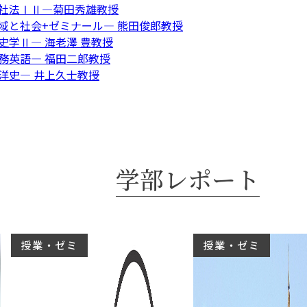
会社法ⅠⅡ―菊田秀雄教授
地域と社会+ゼミナール― 熊田俊郎教授
史学Ⅱ― 海老澤 豊教授
実務英語― 福田二郎教授
東洋史― 井上久士教授
学部レポート
授業・ゼミ
授業・ゼミ