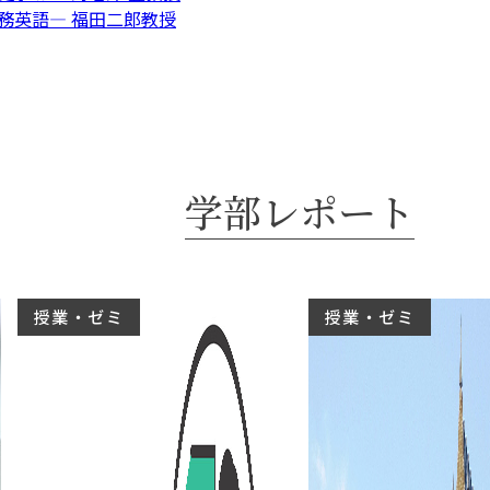
実務英語― 福田二郎教授
学部レポート
授業・ゼミ
授業・ゼミ