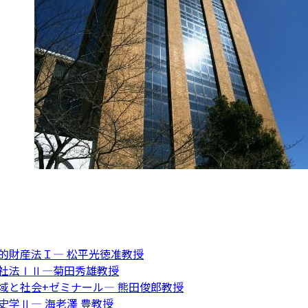
知的財産法Ｉ― 松平光徳准教授
会社法ⅠⅡ―菊田秀雄教授
地域と社会+ゼミナール― 熊田俊郎教授
史学Ⅱ― 海老澤 豊教授