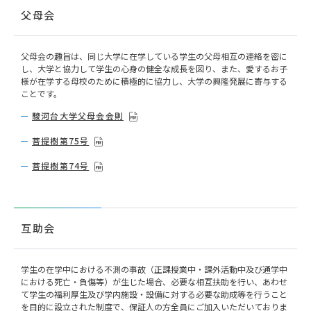
父母会
父母会の趣旨は、同じ大学に在学している学生の父母相互の連絡を密に
し、大学と協力して学生の心身の健全な成長を図り、また、愛するお子
様が在学する母校のために積極的に協力し、大学の興隆発展に寄与する
ことです。
駿河台大学父母会会則
菩提樹第75号
菩提樹第74号
互助会
学生の在学中における不測の事故（正課授業中・課外活動中及び通学中
における死亡・負傷等）が生じた場合、必要な相互扶助を行い、あわせ
て学生の福利厚生及び学内施設・設備に対する必要な助成等を行うこと
を目的に設立された制度で、保証人の方全員にご加入いただいておりま