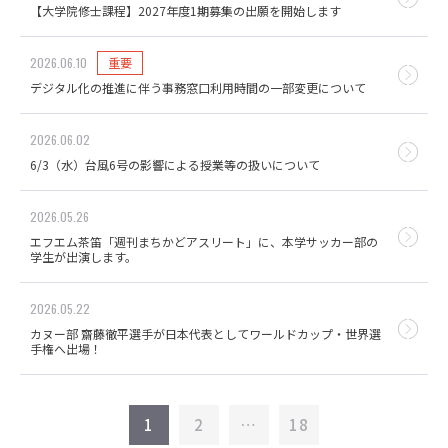
【大学院修士課程】2027年度1期募集の出願を開始します
2026.06.10
重要
デジタル化の推進に伴う事務窓口利用時間の一部変更について
2026.06.02
6/3（水）台風6号の影響による授業等の扱いについて
2026.05.26
エフエム茶笛「週刊まちかどアスリート」に、本学サッカー部の
学生が出演します。
2026.05.22
カヌー部 齋藤徹平選手が日本代表としてワールドカップ・世界選
手権へ出場！
1
2
…
18