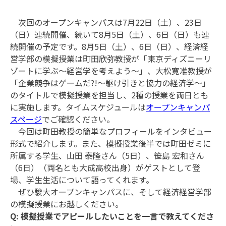
次回のオープンキャンパスは7月22日（土）、23日
（日）連続開催、続いて8月5日（土）、6日（日）も連
続開催の予定です。8月5日（土）、6日（日）、経済経
営学部の模擬授業は町田欣弥教授が「東京ディズニーリ
ゾートに学ぶ～経営学を考えよう～」、大松寛准教授が
「企業競争はゲームだ?!～駆け引きと協力の経済学～」
のタイトルで模擬授業を担当し、2種の授業を両日とも
に実施します。タイムスケジュールは
オープンキャンパ
スページ
でご確認ください。
今回は町田教授の簡単なプロフィールをインタビュー
形式で紹介します。また、模擬授業後半では町田ゼミに
所属する学生、山田 泰隆さん（5日）、笹島 宏和さん
（6日）（両名とも大成高校出身）がゲストとして登
場、学生生活について語ってくれます。‬‬
ぜひ駿大オープンキャンパスに、そして経済経営学部
の模擬授業にお越しください。
Q: 模擬授業でアピールしたいことを一言で教えてくださ