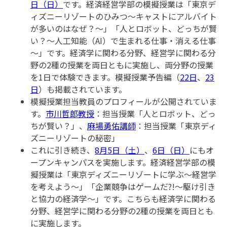
日（日）
です。経済経営学部の模擬授業は「東京デ
ィズニーリゾートのひみつ～キャストにアルバイト
が多いのはなぜ？～」「人とロボット、どっちが賢
い？～人工知能（AI）で生まれる仕事・消える仕事
～」です。経済学に関わる分野、経営学に関わる分
野の2種の授業を両日ともに実施し、両分野の授業
を1日で体験できます。模擬授業予告編（
22日
、
23
日
）も掲載されています。
模擬授業担当教員のプロフィールが公開されていま
す。
市川哲郎教授
：担当授業「人とロボット、どっ
ちが賢い？」、
麻場勇佑講師
：担当授業「東京ディ
ズニーリゾートの秘密」
これに引き続き、
8月5日（土）
、
6日（日）
にもオ
ープンキャンパスを実施します。経済経営学部の模
擬授業は「東京ディズニーリゾートに学ぶ～経営学
を考えよう～」「企業競争はゲームだ?!～駆け引き
と協力の経済学～」です。こちらも経済学に関わる
分野、経営学に関わる分野の2種の授業を両日とも
に実施します。