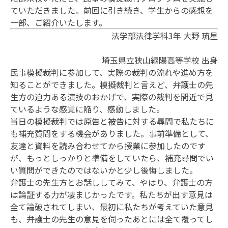
ていただきました。前回に引き続き、学生からの感想を
一部、ご紹介いたします。
法学部法律学科3年 大野 琉星
埼玉県立狭山緑陽高等学校 出身
民事模擬裁判に参加して、実際の裁判の流れや進め方を
知ることができました。模擬裁判と言えど、弁護士の先
生方の迫力ある演技のおかげで、実際の裁判を間近で見
ているような感覚に陥り、感動しました。
当日の模擬裁判では原告と被告に対する尋問で私たちに
も補充質問をする機会がありました。事前準備として、
友達と資料を読み合わせてから授業に参加したのです
が、もっとしっかりと準備をしていたら、補充尋問でい
い質問ができたのではないかと少し後悔しました。
弁護士の先生方とお話ししてみて、やはり、弁護士の方
は論証する力が凄まじかったです。私たちが出す意見は
全て論破されてしまい、最初に私たちが考えていた意見
も、弁護士の先生の意見を伺ったあとには全て覆ってし