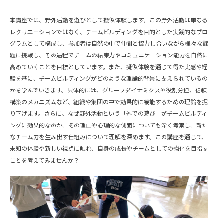
本講座では、野外活動を遊びとして擬似体験します。この野外活動は単なる
レクリエーションではなく、チームビルディングを目的とした実践的なプロ
グラムとして構成し、参加者は自然の中で仲間と協力し合いながら様々な課
題に挑戦し、その過程でチームの結束力やコミュニケーション能力を自然に
高めていくことを目標としています。また、擬似体験を通じて得た実感や経
験を基に、チームビルディングがどのような理論的背景に支えられているの
かを学んでいきます。具体的には、グループダイナミクスや役割分担、信頼
構築のメカニズムなど、組織や集団の中で効果的に機能するための理論を掘
り下げます。さらに、なぜ野外活動という「外での遊び」がチームビルディ
ングに効果的なのか、その理由や心理的な側面についても深く考察し、新た
なチーム力を生み出す仕組みについて理解を深めます。この講座を通じて、
未知の体験や新しい視点に触れ、自身の成長やチームとしての強化を目指す
ことを考えてみませんか？