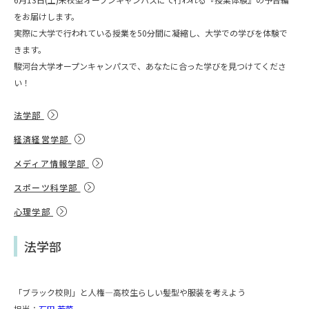
をお届けします。
実際に大学で行われている授業を50分間に凝縮し、大学での学びを体験で
きます。
駿河台大学オープンキャンパスで、あなたに合った学びを見つけてくださ
い！
法学部
経済経営学部
メディア情報学部
スポーツ科学部
心理学部
法学部
「ブラック校則」と人権—高校生らしい髪型や服装を考えよう
担当：
石田 若菜