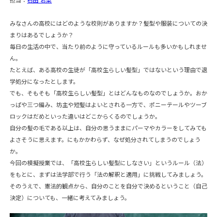
みなさんの高校にはどのような校則がありますか？髪型や服装についての決
まりはあるでしょうか？
毎日の生活の中で、当たり前のように守っているルールも多いかもしれませ
ん。
たとえば、ある高校の生徒が「高校生らしい髪型」ではないという理由で退
学処分になったとします。
でも、そもそも「高校生らしい髪型」とはどんなものなのでしょうか。おか
っぱや三つ編み、坊主や短髪はよいとされる一方で、ポニーテールやツーブ
ロックはだめといった違いはどこからくるのでしょうか。
自分の髪の毛である以上は、自分の思うままにパーマやカラーをしてみても
よさそうに思えます。にもかかわらず、なぜ処分されてしまうのでしょう
か。
今回の模擬授業では、「高校生らしい髪型にしなさい」というルール（法）
をもとに、まずは法学部で行う「法の解釈と適用」に挑戦してみましょう。
そのうえで、憲法的観点から、自分のことを自分で決めるということ（自己
決定）についても、一緒に考えてみましょう。