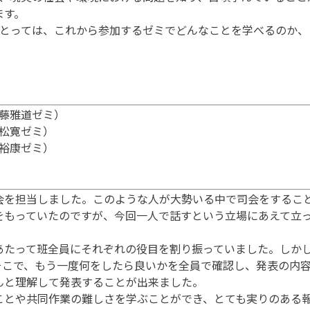
ます。
とっては、これから参加するゼミでどんなことを学べるのか、
。
藤雅道ゼミ）
松寛ゼミ）
裕康ゼミ）
を担当しました。このような人が大勢いる中で司会をするこ
をもっていたのですが、今回一人で話すという立場にあえて立
たって班全員にそれぞれの役目を割り振っていました。しかし
そこで、もう一度何をしたら良いかを全員で確認し、発表の内
んと理解して発表することが出来ました。
とや共同作業の難しさを学ぶことができ、とても実りのある