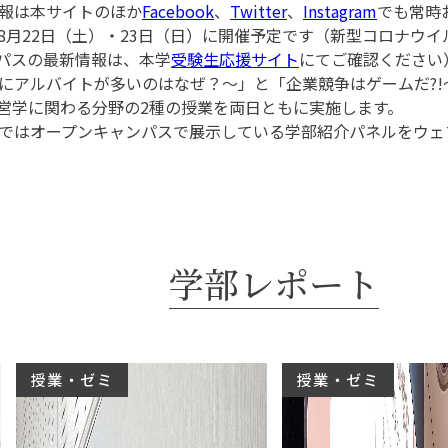
報は本サイトのほか
Facebook
、
Twitter
、
Instagram
でも常時
8月22日（土）・23日（日）に開催予定です（新型コロナウ
パスの最新情報は、本学
受験生応援サイト
にてご確認ください
にアルバイトが多いのはなぜ？～」と「企業競争はゲームだ?
営学に関わる分野の2種の授業を両日ともに実施します。
ではオープンキャンパスで展示している学部紹介パネルをウェ
学部レポート
授業・ゼミ
授業・ゼミ