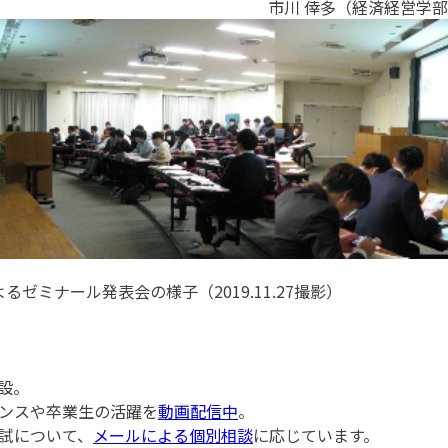
市川 倖多（経済経営学部
ゼミナール発表会の様子（2019.11.27撮影）
設。
ンスや卒業生の活躍を
動画配信中
。
試について、
メールによる個別相談
に応じています。