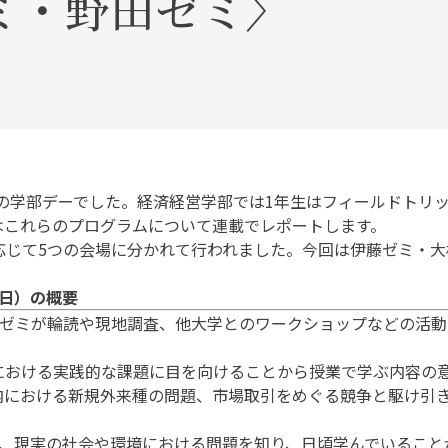
ミ・野田ゼミ〉
の学部デーでした。経済経営学部では1年生はフィールドトリッ
はこれらのプログラムについて連載でレポートします。
じて5つの会場に分かれて行われました。今回は伊藤ゼミ・大
7日）の概要
ゼミが輪読や現地調査、他大学とのワークショップなどの活動
おける実践的な課題に目を向けることから授業で学ぶ内容の意
内における新規外来種の問題、市場取引をめぐる競争と駆け引
。
、現実の社会や環境における問題を知り、日頃学んでいること