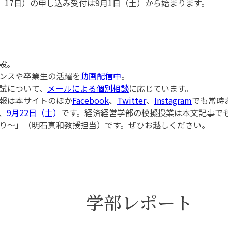
日、17日）の申し込み受付は9月1日（土）から始まります。
設。
ンスや卒業生の活躍を
動画配信中
。
試について、
メールによる個別相談
に応じています。
報は本サイトのほか
Facebook
、
Twitter
、
Instagram
でも常時
、
9月22日（土）
です。経済経営学部の模擬授業は本文記事で
り～」（明石真和教授担当）です。ぜひお越しください。
学部レポート