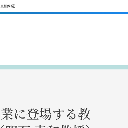
 真和教授）
授業に登場する教