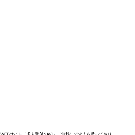
WEBサイト「
求人受付NAVI
」（無料）で求人を承っており