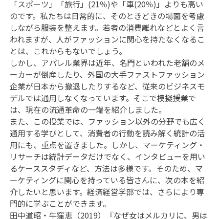
「スポーツ」「旅行」(21％)や「車(20％)」よりも高い
のです。私たちは日常的に、そのときどきの場面を考慮
しながら服装を整えます。若者の消費離れなどとよく言
われますが、人がファッションに関心を持たなくなるこ
とは、これからもないでしょう。
しかし、アパレル業界は近年、名門といわれた老舗のメ
ーカーが倒産したり、外国の大手ファストファッション
企業が日本から撤退したりするなど、従来のビジネスモ
デルでは通用しなくなっています。そこで模擬授業で
は、現在の流通革命の一端を紹介しました。
また、この授業では、ファッション以外の分野でも広く
通用する学びとして、消費者の行動を読み解く統計の活
用にも、重点を置きました。しかし、マーケティング・
リサーチは統計データだけでなく、インタビューを用い
るケーススタディなど、方法は多様です。そのため、マ
ーケティングに関心を持っている皆さんに、次の本を紹
介したいと思います。経済経営学部では、さらにより専
門的に学ぶことができます。
田中道昭・牛窪恵（2019）『なぜ女はメルカリに、男は