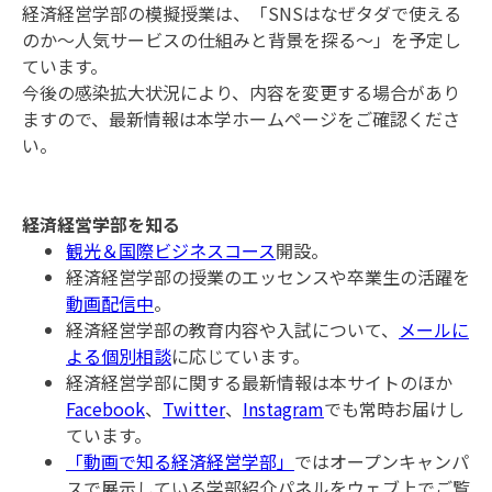
経済経営学部の模擬授業は、「SNSはなぜタダで使える
のか～人気サービスの仕組みと背景を探る～」を予定し
ています。
今後の感染拡大状況により、内容を変更する場合があり
ますので、最新情報は本学ホームページをご確認くださ
い。
経済経営学部を知る
観光＆国際ビジネスコース
開設。
経済経営学部の授業のエッセンスや卒業生の活躍を
動画配信中
。
経済経営学部の教育内容や入試について、
メールに
よる個別相談
に応じています。
経済経営学部に関する最新情報は本サイトのほか
Facebook
、
Twitter
、
Instagram
でも常時お届けし
ています。
「動画で知る経済経営学部」
ではオープンキャンパ
スで展示している学部紹介パネルをウェブ上でご覧