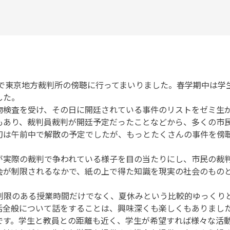
ミで東京地方裁判所の傍聴に行ってまいりました。春学期中は
した。
物検査を受け、その日に開廷されている事件のリストをゼミ生
もあり、裁判員裁判が開廷予定だったことなどから、多くの市
初は午前中で解散の予定でしたが、もっとたくさんの事件を傍
が実際の裁判で争われている様子を目の当たりにし、市民の裁
会が制限されるなかで、紙の上で得た知識を現実の社会のもの
間制限のある授業時間だけでなく、夏休みという比較的ゆっくり
活全般について話をすることは、興味深くも楽しくもありまし
です。学生と教員との距離も近く、学生が希望すれば様々な活