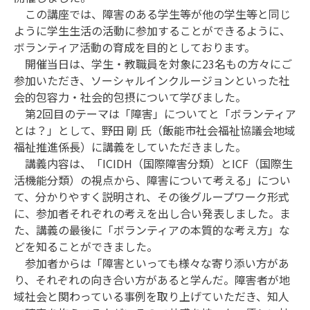
この講座では、障害のある学生等が他の学生等と同じ
ように学生生活の活動に参加することができるように、
ボランティア活動の育成を目的としております。
開催当日は、学生・教職員を対象に23名もの方々にご
参加いただき、ソーシャルインクルージョンといった社
会的包容力・社会的包摂について学びました。
第2回目のテーマは「障害」についてと「ボランティア
とは？」として、野田 剛 氏（飯能市社会福祉協議会地域
福祉推進係長）に講義をしていただきました。
講義内容は、「ICIDH（国際障害分類）とICF（国際生
活機能分類）の視点から、障害について考える」につい
て、分かりやすく説明され、その後グループワーク形式
に、参加者それぞれの考えを出し合い発表しました。ま
た、講義の最後に「ボランティアの本質的な考え方」な
どを知ることができました。
参加者からは「障害といっても様々な寄り添い方があ
り、それぞれの向き合い方があると学んだ。障害者が地
域社会と関わっている事例を取り上げていただき、知人