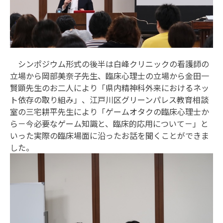
シンポジウム形式の後半は白峰クリニックの看護師の
立場から岡部美奈子先生、臨床心理士の立場から金田一
賢顕先生のお二人により「県内精神科外来におけるネッ
ト依存の取り組み」、江戸川区グリーンパレス教育相談
室の三宅耕平先生により「ゲームオタクの臨床心理士か
ら－今必要なゲーム知識と、臨床的応用について－」と
いった実際の臨床場面に沿ったお話を聞くことができま
した。