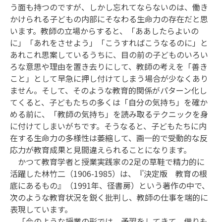
う面も持つのですが、しかし忘れてならないのは、働き
かけられる子どもの内部にそなわる生命力の存在だと思
います。教師の立場からすると、「ああしたらよいの
に」「あれをさせよう」「こうすればこうなるのに」と
あれこれ思案しているうちに、目の前の子どものいろい
ろな意思や理由を置き去りにして、教師の考えを「善き
こと」として早急に押し付けてしまう場合が少なくあり
ません。そして、そのような教育的関係がパターン化し
てくると、子どもたちの多くは「自分の気持ち」を確か
める前に、「教師の気持ち」を読み取るテクニックを身
に付けてしまいがちです。そうなると、子どもたちに内
在する生命力の多様性は萎縮して、画一的で受動的な反
応力が教育成果と見間違えられることになります。
かつて教育学者と授業実践家の2足の草鞋で精力的に
活躍した林竹二（1906-1985）は、『決定版 教育の根
底にあるもの』（1991年、径書房）という著作の中で、
次のような教育状況を鋭く批判し、教師の仕事を端的に
表現しています。
「今のような授業の形では、予習をしてきて、借りも