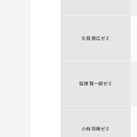
久我 晃広ゼミ
狐塚 賢一郎ゼミ
小林 将輝ゼミ