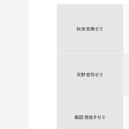
秋池 宏美ゼミ
天野 宏司ゼミ
飯田 悠佳子ゼミ