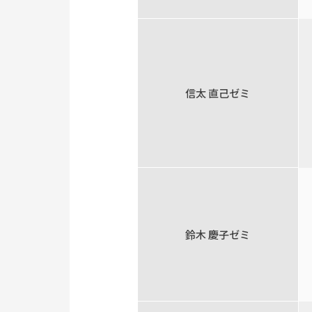
信太 直己ゼミ
鈴木 慶子ゼミ