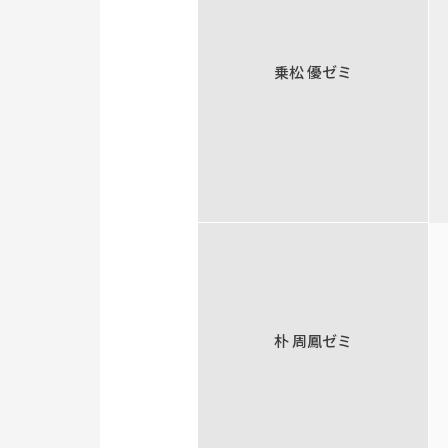
乗松 優ゼミ
朴 周鳳ゼミ