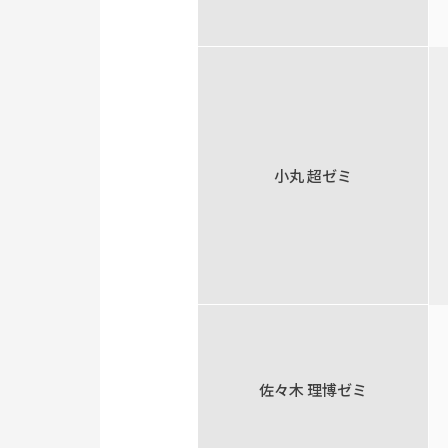
小丸 超ゼミ
佐々木 理博ゼミ