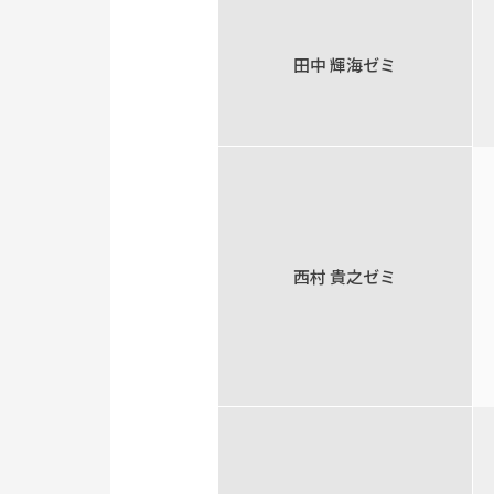
田中 輝海ゼミ
西村 貴之ゼミ