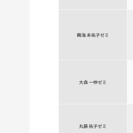
鵜海 未祐子ゼミ
大森 一伸ゼミ
丸藤 祐子ゼミ