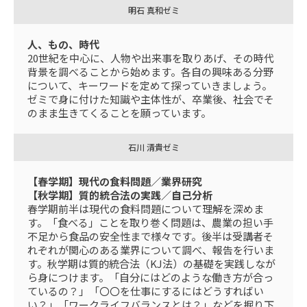
明石 真和ゼミ
人、もの、時代
20世紀を中心に、人物や出来事を取りあげ、その時代
背景を調べることから始めます。各自の興味ある分野
について、キーワードを定めて探っていきましょう。
ゼミで身に付けた知識や主体性が、卒業後、社会でそ
のまま生きてくることを願っています。
石川 清貴ゼミ
【春学期】現代の食料問題／業界研究
【秋学期】質的統合法の実践／自己分析
春学期前半は現代の食料問題について理解を深めま
す。「食べる」ことを取り巻く問題は、農業の担い手
不足から食品の安全性まで様々です。後半は受講者そ
れぞれが関心のある業界について調べ、報告を行いま
す。秋学期は質的統合法（KJ法）の基礎を実践しなが
ら身につけます。「自分にはどのような働き方が合っ
ているの？」「〇〇を仕事にするにはどうすればい
い？」「ワークライフバランスとは？」などを掘り下