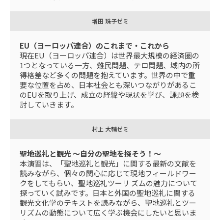
増田 珠子ゼミ
EU（ヨーロッパ連合）のこれまで・これから
現在EU（ヨーロッパ連合）は世界最大規模の経済圏の
1つとなっている一方、難民問題、テロ問題、域内の所
得格差など多くの問題を抱えています。世界の中で重
要な位置を占め、日本社会とも深いつながりがあるこ
のEUを取り上げ、成立の経緯や現状を学び、課題を検
討していきます。
村上 大輔ゼミ
聖地巡礼と観光 ～自分の聖地を探そう！～
本演習は、「聖地巡礼と観光」に関する最新の文献を
読みながら、個々の関心に応じて現地フィールドワー
クをしてもらい、聖地巡礼ツーリ ズムの魅力について
探っていく試みです。日本と外国の聖地巡礼に関する
観光文化学のテキストを読みながら、聖地巡礼とツー
リズムの動態について広く学ぶ機会にしたいと思いま