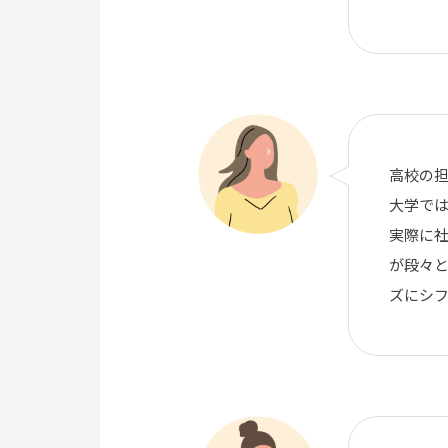
高校の
大学では
実際に
が段々
ズにシ