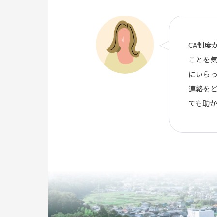
CA制度
ことを気
にいら
連絡を
ても助