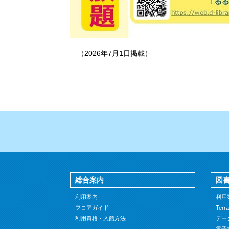
（2026年7月1日掲載）
総合案内
図
利用案内
利用
フロアガイド
Terr
利用資格・入館方法
デー