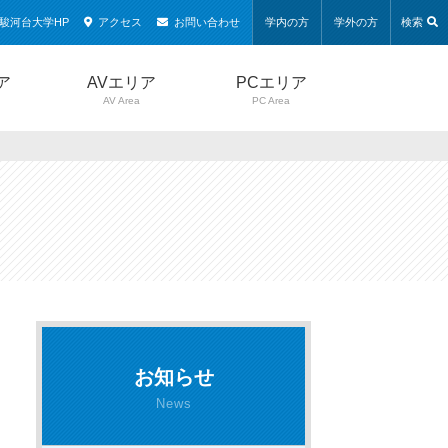
駿河台大学HP
アクセス
お問い合わせ
学内の方
学外の方
検索
ア
AVエリア
PCエリア
AV Area
PC Area
お知らせ
News