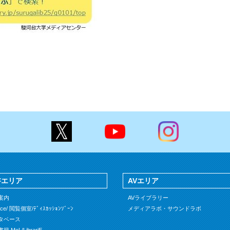
書エリア
AVエリア
案内
AVライブラリー
ace/ 閲覧個室/ﾃﾞｨｽｶｯｼｮﾝｿﾞｰﾝ
メディアラボ・サウンドラボ
タベース