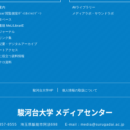
案内
AVライブラリー
ace/ 閲覧個室/ﾃﾞｨｽｶｯｼｮﾝｿﾞｰﾝ
メディアラボ・サウンドラボ
タベース
 MeL/LibrariE
ジャーナル
リンク集
紀要・デジタルアーカイブ
ートアクセス
に役立つ資料情報
クロ資料
駿河台大学HP
個人情報の取扱について
357-8555 埼玉県飯能市阿須698
E-mail：media@surugadai.ac.jp