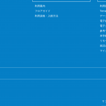
利用案内
利用
フロアガイド
Terr
利用資格・入館方法
デー
電子書籍
電子
参考
本学
リモ
就活
マイ
〒