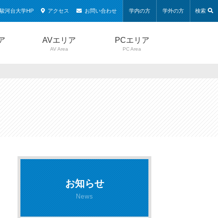
駿河台大学HP
アクセス
お問い合わせ
学内の方
学外の方
検索
ア
AVエリア
PCエリア
AV Area
PC Area
お知らせ
News