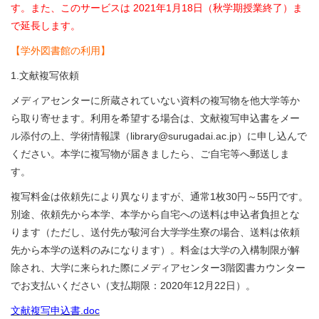
す。また、このサービスは 2021年1月18日（秋学期授業終了）ま
で延長します。
【学外図書館の利用】
1.文献複写依頼
メディアセンターに所蔵されていない資料の複写物を他大学等か
ら取り寄せます。利用を希望する場合は、文献複写申込書をメー
ル添付の上、学術情報課（library@surugadai.ac.jp）に申し込んで
ください。本学に複写物が届きましたら、ご自宅等へ郵送しま
す。
複写料金は依頼先により異なりますが、通常1枚30円～55円です。
別途、依頼先から本学、本学から自宅への送料は申込者負担とな
ります（ただし、送付先が駿河台大学学生寮の場合、送料は依頼
先から本学の送料のみになります）。料金は大学の入構制限が解
除され、大学に来られた際にメディアセンター3階図書カウンター
でお支払いください（支払期限：2020年12月22日）。
文献複写申込書.doc