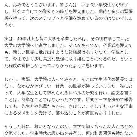
ん、おめでとうございます。皆さんは、いま長い学校生活が終了
し、社会に向けての巣立ちの時期を迎えました。期待と多少の緊張
感を持って、次のステップへと準備を進めているのではないでしょ
うか。
実は、40年以上も昔に大学を卒業した私は、その後在学していた
大学の大学院へと進学しました。それがあってか、卒業式を迎えて
も、新しい世界に飛び出すような緊張感はあまりなく、学生とし
て、今までより少し高度な勉強に取り組むことになるのだ、といっ
た程度の覚悟しかもっていなかったように思います。
しかし、実際、大学院に入ってみると、そこは学生時代の延長では
なく、なかなかきびしい「修業」の世界が待っていました。私にと
って、大学院生として求められるレベルの研究を行い、論文を書く
ことは、簡単なことではなかったのです。研究テーマを決めて報告
しても、先生方や先輩たちから、きびしい、そしてもっともな理由
によるダメ出しを受けて、落ち込むことが何度もありました。
そうした時に、救いとなったのが、大学で知り合った友人たちとの
交流でした。学生時代の思い出を共有し、何の利害関係も持たない