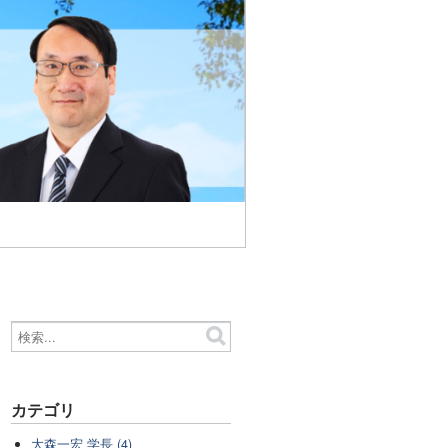
カテゴリ
大森一宏 学長 (4)