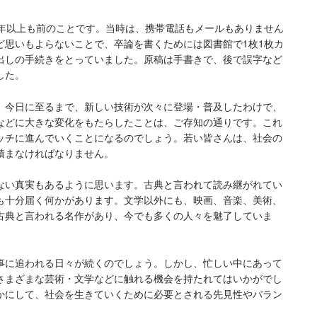
0年以上も前のことです。当時は、携帯電話もメールもありません
ど思いもよらないことで、卒論を書くためには図書館で1枚1枚カ
出しの手続きをとっていました。原稿は手書きで、後で誤字など
した。
、今日に至るまで、新しい技術が次々に登場・普及したわけで、
などに大きな変化をもたらしたことは、ご存知の通りです。これ
ッチに進んでいくことになるのでしょう。若い皆さんは、社会の
積まなければなりません。
ない真実もあるように思います。古典と言われて読み継がれてい
も十分届く何かがあります。文学以外にも、映画、音楽、美術、
古典と言われる名作があり、今でも多くの人々を魅了していま
事に追われる日々が続くのでしょう。しかし、忙しい中にあって
さまざまな芸術・文学などに触れる機会を持たれてはいかがでし
かにして、社会を生きていくために必要とされる先見性やバラン