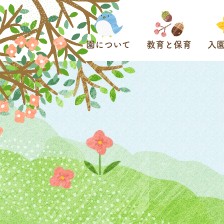
園について
教育と保育
入