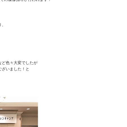
り、
など色々大変でしたが
ございました！と
。