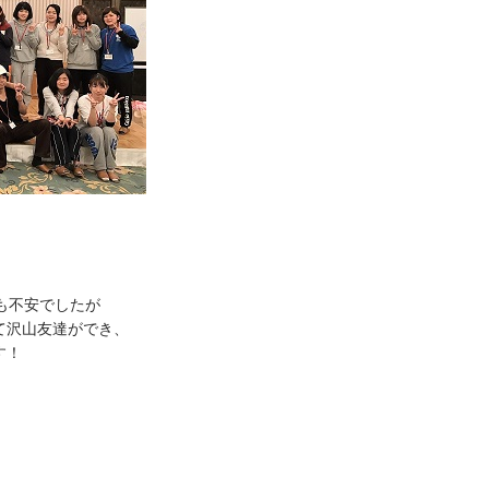
も不安でしたが
て沢山友達ができ、
す！