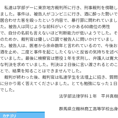
私達は学部デーに東京地方裁判所に行き、刑事裁判を傍聴し
ました。事件は、被告人がコンビニに行き、酒に酔った勢いで
居合わせた客を殴ったという内容で、暴行罪に問われていまし
た。被告人は同じような前科がいくつかある60歳位の男性
で、自分の名前も言えないほど判断能力が低いようでした。そ
のためか、裁判官は優しい口調で被告人に問いかけていまし
た。被告人は、医者から余命数年と言われているので、今後お
酒を止め、二度と事件を起こしたくないと反省の気持ちを述べ
ていました。最後に検察官は懲役１年を求刑し、弁護人は寛大
な判決を求めていました。判決は２日後に言い渡されるとのこ
とで、結果を知ることはできませんでした。
裁判が終わった後、裁判官は私達学生を法壇上に招き、質問
に分かり易く答えてくださいました。とても勉強になった１日
でした。
法学部法律学科１年 平井真樹
群馬県立館林商工高等学校出身